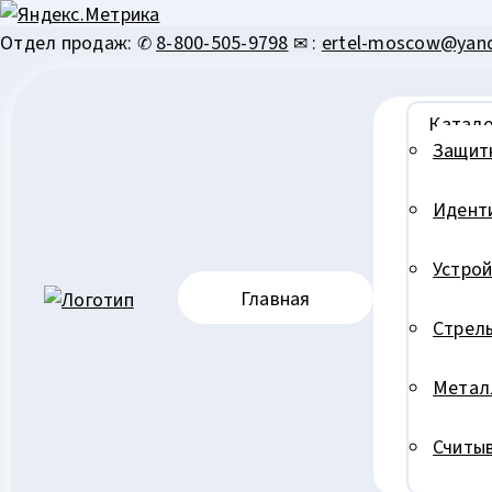
Перейти
Отдел продаж: ✆
8-800-505-9798
✉ :
ertel-moscow@yand
к
содержимому
Катало
Защит
Идент
Устрой
Главная
Стрел
Метал
Считыв