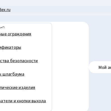
ex.ru
г
ные ограждения
ификаторы
ства безопасности
Мой а
ы шлагбаума
лические изделия
атели и кнопки выхода