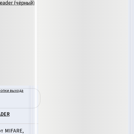
нопки выхода
ADER
рт MIFARE,