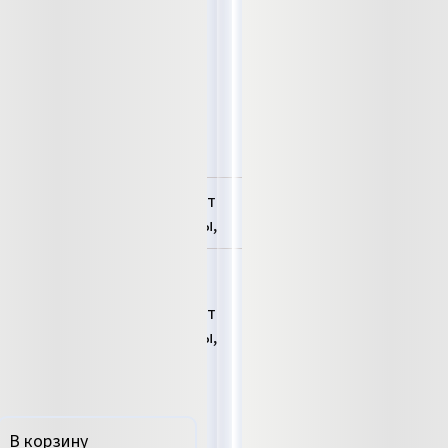
нтактный считыватель карт
 . Для помещений и улицы,
дной монтаж.
764,00
₽
нтактный считыватель карт
 . Для помещений и улицы,
дной монтаж.
В корзину