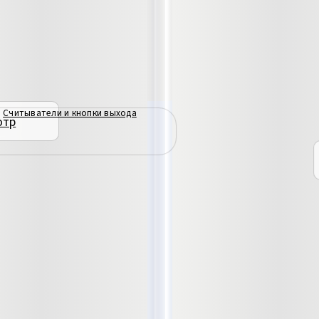
,
Считыватели и кнопки выхода
отр
ВАТЕЛЬ MF-READER