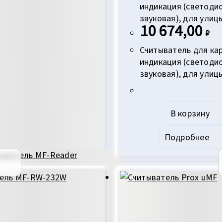
индикация (светоди
звуковая), для улиц
10 674,00
₽
Считыватель для ка
индикация (светоди
звуковая), для улиц
В корзину
Подробнее