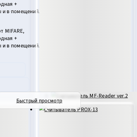
одная +
ы и в помещений.
рт MIFARE,
одная +
ы и в помещений.
Быстрый просмотр