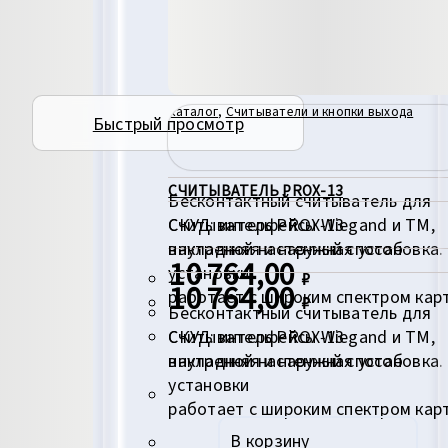
Каталог
,
Считыватели и кнопки выхода
Быстрый просмотр
СЧИТЫВАТЕЛЬ PROX-13
Бесконтактный считыватель для
СКУД: интерфейсы Wiegand и TM,
Считыватель PROX‑13
внутренняя и наружная установка.
накладной настенный способ
10 764,00
установки
₽
10 764,00
работает с широким спектром карт
₽
Бесконтактный считыватель для
СКУД: интерфейсы Wiegand и TM,
Считыватель PROX‑13
внутренняя и наружная установка.
накладной настенный способ
установки
работает с широким спектром карт
В корзину