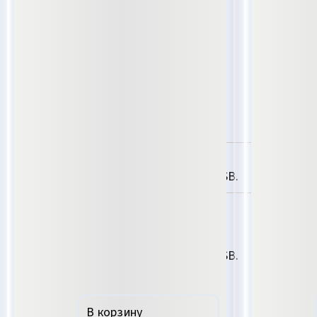
Беско
Cчитыватель карт MIFARE.
MIFARE
Дальность 4-6 см, питание от USB.
накла
10 
17 222,00
₽
Беско
Cчитыватель карт MIFARE.
MIFARE
Дальность 4-6 см, питание от USB.
накла
В корзину