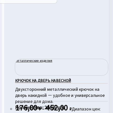
Металлические изделия
КРЮЧОК НА ДВЕРЬ НАВЕСНОЙ
Двухсторонний металлический крючок на
дверь накидной — удобное и универсальное
решение для дома.
176,00
452,00
Количество: 2/4/6 шт.
₽
–
₽
Диапазон цен: