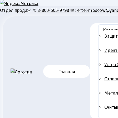
Перейти
Отдел продаж: ✆
8-800-505-9798
✉ :
ertel-moscow@yand
к
содержимому
Катало
Защит
Идент
Устро
Главная
Стрел
Метал
Считы