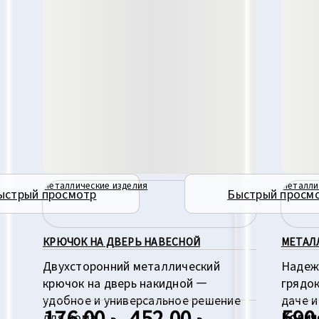
Металлические изделия
Металли
ыстрый просмотр
Быстрый просм
КРЮЧОК НА ДВЕРЬ НАВЕСНОЙ
МЕТАЛ
Двухсторонний металлический
Надеж
крючок на дверь накидной —
грядок
удобное и универсальное решение
даче и
176,00
452,00
590
Диапазон
для дома.
Количе