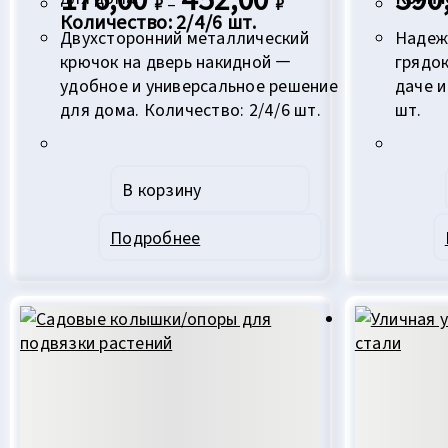
₽
–
₽
цен:
Количество: 2/4/6 шт.
176,00 ₽
Двухсторонний металлический
Надеж
–
452,00 ₽
крючок на дверь накидной —
грядок
удобное и универсальное решение
даче и
для дома. Количество: 2/4/6 шт.
шт.
Этот
В корзину
товар
имеет
Подробнее
несколько
вариаций.
Опции
можно
выбрать
на
странице
товара.