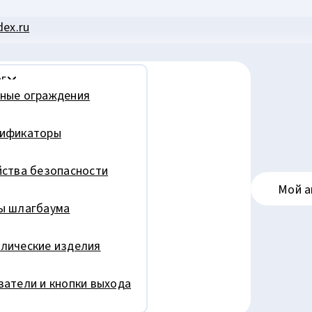
ex.ru
г
ные ограждения
ификаторы
йства безопасности
Мой а
ы шлагбаума
лические изделия
ватели и кнопки выхода