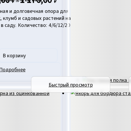
₽
–
₽
цен:
590,00 ₽
ная и долговечная опора для
–
1
, клумб и садовых растений на
176,00 ₽
 в саду. Количество: 4/6/12/20
Этот
В корзину
товар
имеет
Подробнее
несколько
вариаций.
Быстрый просмотр
Опции
можно
выбрать
на
странице
товара.