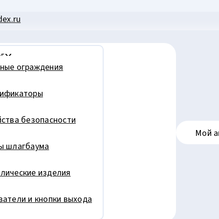
ex.ru
г
ные ограждения
ификаторы
йства безопасности
Мой а
ы шлагбаума
лические изделия
ватели и кнопки выхода