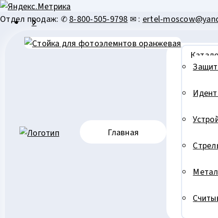
Перейти
Отдел продаж: ✆
8-800-505-9798
✉ :
ertel-moscow@yand
к
содержимому
Катало
Защит
Идент
Устро
Главная
Стрел
Метал
Считы