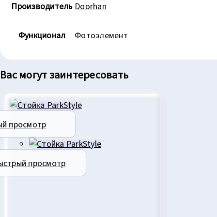
Производитель
Doorhan
Функционал
Фотоэлемент
Ваc могут заинтересовать
ый просмотр
ыстрый просмотр