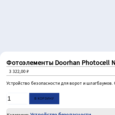
Фотоэлементы Doorhan Photocell 
3 322,00
₽
Устройство безопасности для ворот и шлагбаумов. 
Количество
В КОРЗИНУ
товара
Фотоэлементы
Устройства безопасности
Doorhan
Категория: