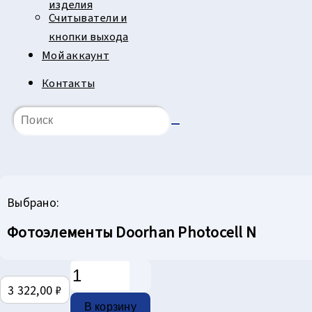
изделия
Считыватели и
кнопки выхода
Мой аккаунт
Контакты
Выбрано:
Фотоэлементы Doorhan Photocell N
Количество
товара
3 322,00
₽
Фотоэлементы
В корзину