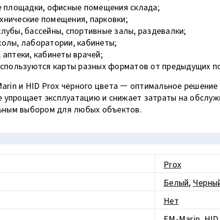
е площадки, офисные помещения склада;
хнические помещения, парковки;
лубы, бассейны, спортивные залы, раздевалки;
олы, лаборатории, кабинеты;
 аптеки, кабинеты врачей;
используются карты разных форматов от предыдущих п
rin и HID Prox чёрного цвета — оптимальное решение
е упрощает эксплуатацию и снижает затраты на обслуж
ьным выбором для любых объектов.
Prox
Белый
,
Черны
Нет
EM-Marin
,
HID