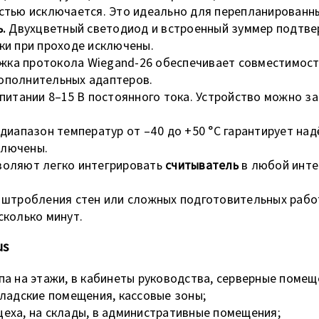
остью исключается. Это идеально для перепланированн
.
Двухцветный светодиод и встроенный зуммер подтве
ки при проходе исключены.
ка протокола Wiegand-26 обеспечивает совместимость
ополнительных адаптеров.
 питании 8–15 В постоянного тока. Устройство можно з
диапазон температур от –40 до +50 °С гарантирует над
ключены.
воляют легко интегрировать
считыватель
в любой инте
 штробления стен или сложных подготовительных рабо
сколько минут.
us
а на этажи, в кабинеты руководства, серверные помещ
ладские помещения, кассовые зоны;
цеха, на склады, в административные помещения;