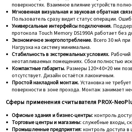
поверхностях. Взаимное влияние устройств полн
Мгновенная визуальная и звуковая обратная связь
Пользователь сразу видит статус операции. Ошиб
Универсальные интерфейсы подключения.
Поддерж
протокола Touch Memory DS1990A работает без д
Экономичное энергопотребление.
Всего 30 мА при
Нагрузка на систему минимальна.
Стабильность в экстремальных условиях.
Рабочий 
неотапливаемых помещениях. Сбои полностью ис
Компактные габариты.
Размеры 120×40×20 мм поз
отсутствует. Дизайн остаётся лаконичным.
Простой накладной монтаж.
Установка не требует
поверхности в зоне прохода. Монтаж занимает не
Сферы применения считывателя PROX-NeoPl
Офисные здания и бизнес-центры:
контроль доступ
Торговые центры и магазины:
служебные входы, ск
Промышленные предприятия:
контроль доступа в 