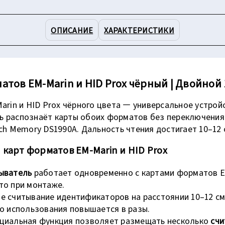
ОПИСАНИЕ
ХАРАКТЕРИСТИКИ
ов EM-Marin и HID Prox чёрный | Двойной 1
rin и HID Prox чёрного цвета — универсальное устрой
ль распознаёт карты обоих форматов без переключения
h Memory DS1990A. Дальность чтения достигает 10–12 
карт форматов EM-Marin и HID Prox
ыватель
работает одновременно с картами форматов EM-
то при монтаже.
е считывание идентификаторов на расстоянии 10–12 см
во использования повышается в разы.
циальная функция позволяет размещать несколько
счи