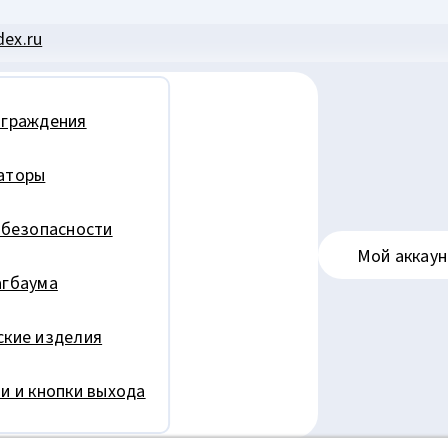
ex.ru
ограждения
аторы
 безопасности
Мой аккаун
агбаума
кие изделия
и и кнопки выхода