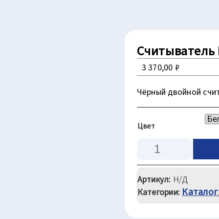
Считыватель 
3 370,00
₽
Чёрный двойной счит
Цвет
Количество
товара
Считыватель
Артикул:
Н/Д
PROX-
Каталог
NeoPlus
Категории: