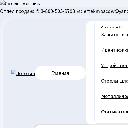
Перейти
Отдел продаж: ✆
8-800-505-9798
✉ :
ertel-moscow@yand
к
содержимому
Каталог
Защитные 
Идентифик
Устройства
Главная
Стрелы шл
Металличес
Считывател