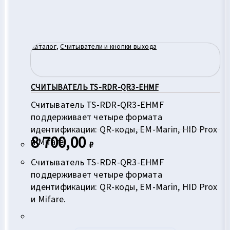
Каталог
,
Считыватели и кнопки выхода
СЧИТЫВАТЕЛЬ TS-RDR-QR3-EHMF
Считыватель TS-RDR-QR3-EHMF
поддерживает четыре формата
идентификации: QR-коды, EM-Marin, HID Prox
8 700,00
и Mifare.
₽
Считыватель TS-RDR-QR3-EHMF
поддерживает четыре формата
идентификации: QR-коды, EM-Marin, HID Prox
и Mifare.