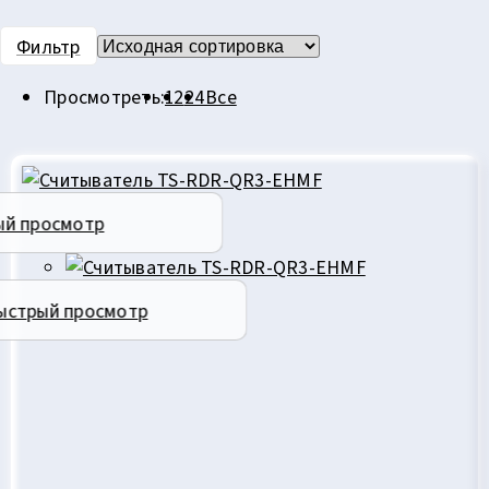
Фильтр
Просмотреть:
12
24
Все
ый просмотр
ыстрый просмотр